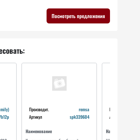
Посмотреть предложения
есовать:
mily)
Производит.
remsa
Производит.
7b12p
Артикул
spk339604
Артикул
Производит.
ashika
Производит.
ctr
Артикул
10601115r
Артикул
cl0455
Наименование
Наименование