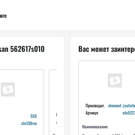
нге
san 562617s010
Вас может заинтер
Производит.
element (autofa
Артикул
nlc522
Производит.
aplus
555
Артикул
17023ap
sln130rm
Наименование