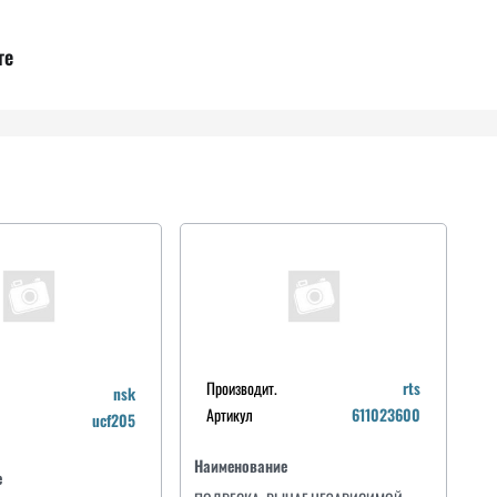
ге
Производит.
rts
nsk
Артикул
611023600
ucf205
Наименование
е