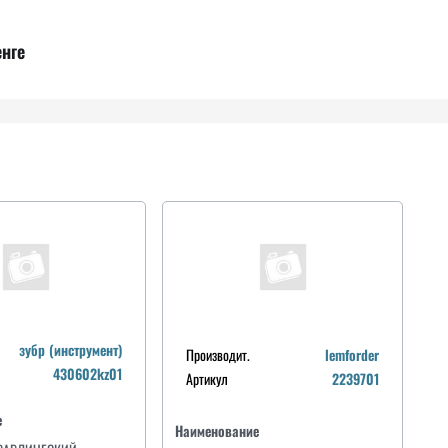
енге
зубр (инструмент)
Производит.
lemforder
430602kz01
Артикул
2239701
е
Наименование