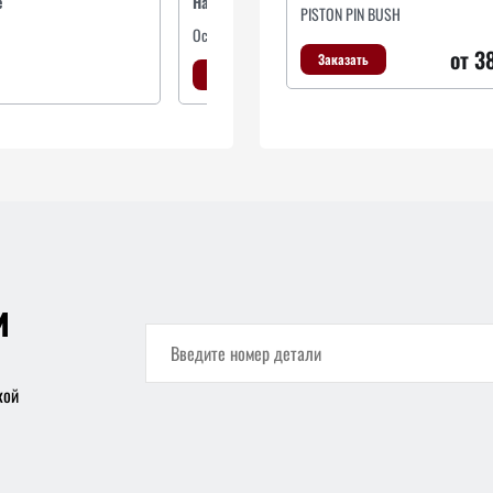
е
Наименование
На
PISTON PIN BUSH
Основная фара
Ос
от 3
Заказать
Заказать
и
кой