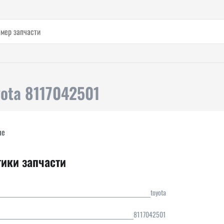
yota 8117042501
ле
тики запчасти
toyota
8117042501