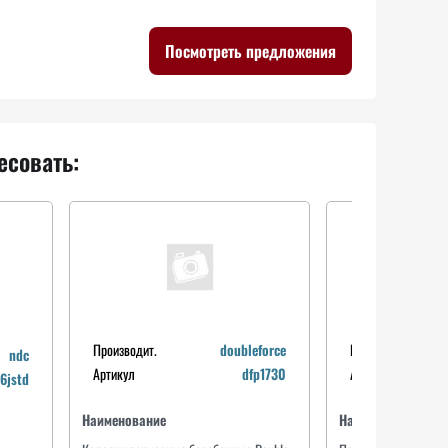
Посмотреть предложения
есовать:
Производит.
doubleforce
Производит.
ndc
Артикул
dfp1730
Артикул
6jstd
Производит.
vanwezel
Артикул
5472961
Наименование
Наименование