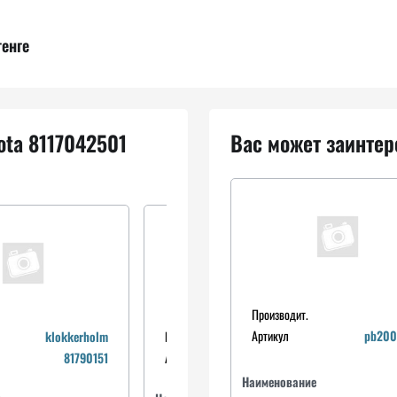
тенге
ota 8117042501
Вас может заинтер
Производит.
Артикул
pb200
klokkerholm
Производит.
nps
81790151
Артикул
t676a67
Наименование