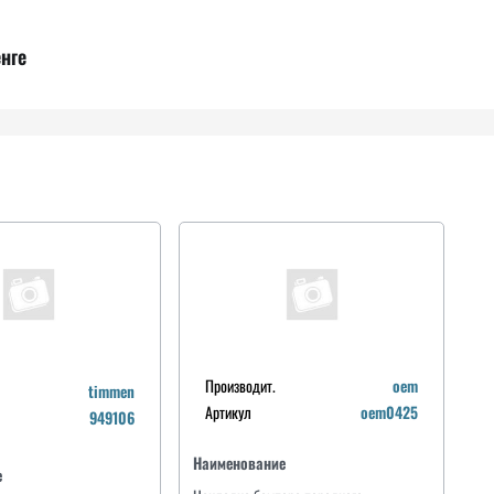
нге
Производит.
oem
timmen
Артикул
oem0425
949106
Наименование
е