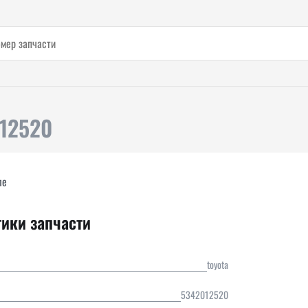
012520
ле
тики запчасти
toyota
5342012520