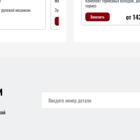
е
Наименование
Комплект тормозных колодок, д
тормоз
, рулевой механизм
Зубчатая рейка, рулевой механизм
от 14
Заказать
Заказать
и
кой