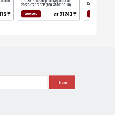
исковый
100-3519100 Энергоаккумулятор тип
Ступица задн.
20/20 (Т20/20DP (100-3519100-10)
375 ₸
от 21243 ₸
Заказать
Заказать
Поиск