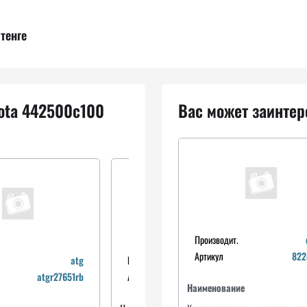
тенге
yota 442500c100
Вас может заинтер
Производит.
Артикул
82
atg
Производит.
atg
atgr27651rb
Артикул
atgr27652rb
Наименование