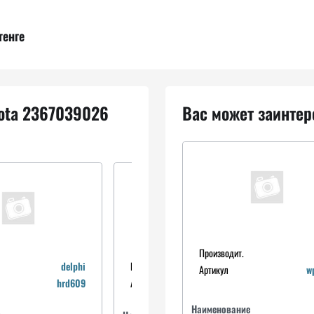
тенге
yota 2367039026
Вас может заинтер
Производит.
delphi
Производит.
dipasport
Артикул
w
hrd609
Артикул
injd086n
Наименование