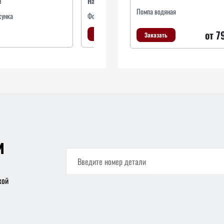
е
Наименование
На
Помпа водяная
сунка
Форсунка
Ре
от 7
Заказать
Заказать
и
кой