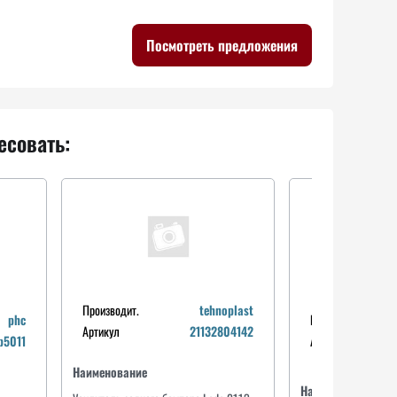
Посмотреть предложения
есовать:
Производит.
tehnoplast
phc
Производит.
Артикул
21132804142
Производит.
hoffer
Производит.
intermotor
p5011
Артикул
Артикул
80298586
Артикул
87260
Наименование
Наименование