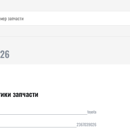
026
тики запчасти
toyota
2367039026