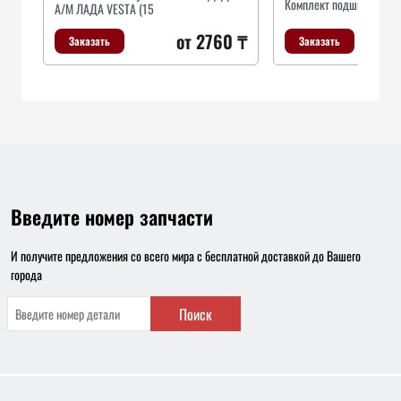
Комплект подшипника с
А/М ЛАДА VESTA (15
о
от 2760 ₸
Заказать
Заказать
Введите номер запчасти
И получите предложения со всего мира с бесплатной доставкой до Вашего
города
Поиск