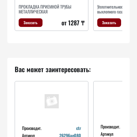
ПРОКЛАДКА ПРИЕМНОЙ ТРУБЫ
Уплотнительное кольцо,
МЕТАЛЛИЧЕСКАЯ
выхлопного газа
от 1287 ₸
Заказать
Заказать
Вас может заинтересовать:
Производит.
Производит.
ctr
Артикул
i
Артикул
26296ae080