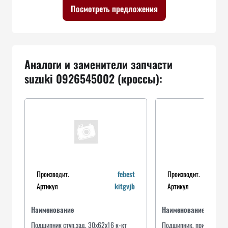
Посмотреть предложения
Аналоги и заменители запчасти
suzuki 0926545002 (кроссы):
Производит.
febest
Производит.
Артикул
kitgvjb
Артикул
a
Наименование
Наименование
Подшипник ступ.зад. 30x62x16 к-кт
Подшипник, приводной 