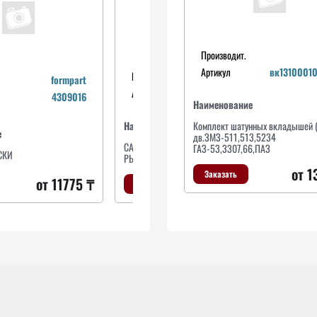
Производит.
Артикул
вк1310001
Производит.
iberis
formpart
Артикул
ib116037
4309016
Наименование
Наименование
Комплект шатунных вкладышей (
е
На
дв.ЗМЗ-511,513,5234
САЙЛЕНТБЛОК ЗАДНИЙ ПЕРЕДНЕГО
ГАЗ-53,3307,66,ПАЗ
СКИ
Ры
РЫЧАГА GRAND VITARA I
от 1
Заказать
от 11775 ₸
от 2483 ₸
Заказать