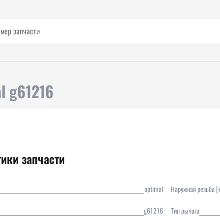
l g61216
тики запчасти
optimal
Наружная резьба [
g61216
Тип рычага