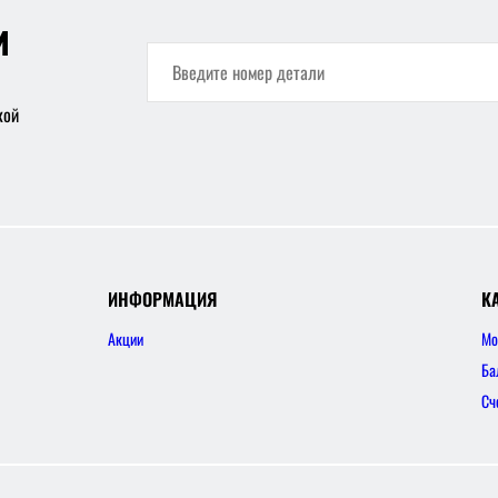
и
кой
ИНФОРМАЦИЯ
К
Акции
Мо
Ба
Сч