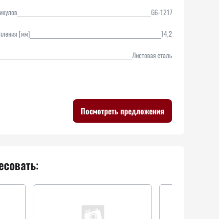
икулов
G6-1217
пления [мм]
14,2
Листовая сталь
Посмотреть предложения
есовать: