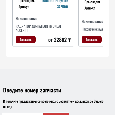
Производит.
kale oto radyator
Производит.
tekn
Артикул
372500
Артикул
Наименование
Наименование
РАДИАТОР ДВИГАТЕЛЯ HYUNDAI
Наконечник рул. тяги R
ACCENT II
от 22882 ₸
Заказать
Заказать
Введите номер запчасти
И получите предложения со всего мира с бесплатной доставкой до Вашего
города