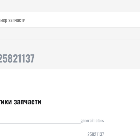
25821137
тики запчасти
generalmotors
25821137