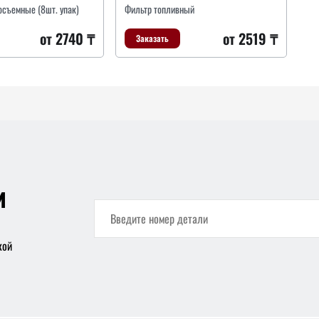
съемные (8шт. упак)
Фильтр топливный
от 2740 ₸
от 2519 ₸
Заказать
и
кой