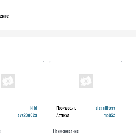
енге
kibi
Производит.
cleanfilters
ave200029
Артикул
mb952
е
Наименование