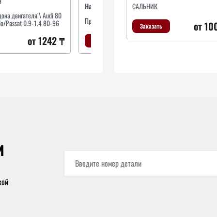
е
Наименование
САЛЬНИК
На
она двигателя!\ Audi 80
Прокладка, масляный поддон
Да
lo/Passat 0.9-1.4 80-96
от 10
Заказать
от 1242 ₸
Заказать
и
кой