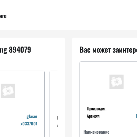
нге
ing 894079
Вас может заинтер
Производит.
Артикул
glaser
Производит.
ajusa
x0337001
Артикул
14024400
Наименование