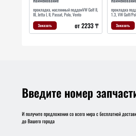
Наименование
Наименовани
прокладка, маслянный поддонVW Golf II,
прокладка подд
III, Jetta I, II, Passat, Polo, Vento
1.3, VW Golf/Po
от 2233 ₸
Заказать
Заказать
Введите номер запчаст
И получите предложения со всего мира с бесплатной достав
до Вашего города