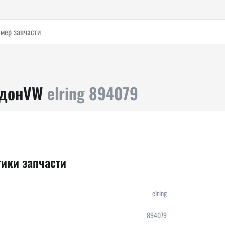
ддонVW
elring 894079
тики запчасти
elring
894079