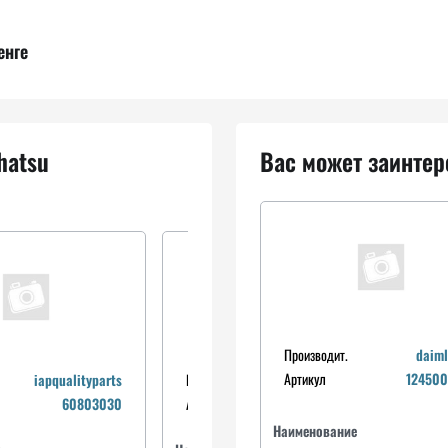
енге
hatsu
Вас может заинтер
Производит.
daiml
Артикул
12450
iapqualityparts
Производит.
japanparts
60803030
Артикул
pi600
Наименование