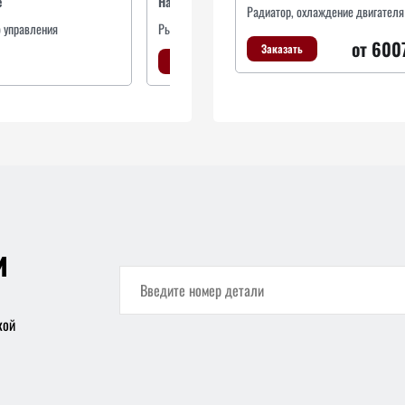
е
Наименование
На
Радиатор, охлаждение двигателя
 управления
Рычаг поворотного кулака
Ры
от 600
Заказать
Заказать
и
кой