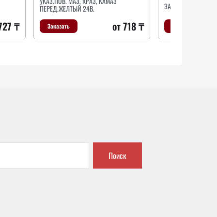
именование
УКАЗ.ПОВ. МАЗ, КРАЗ, КАМАЗ
Наименование
ЗАДНИЙ ФОНАРЬ
ПЕРЕД.ЖЕЛТЫЙ 24В.
чаг поворотного кулака
Рычаг поворотного кулака
727 ₸
от 718 ₸
Заказать
Заказать
Заказать
Заказать
Поиск