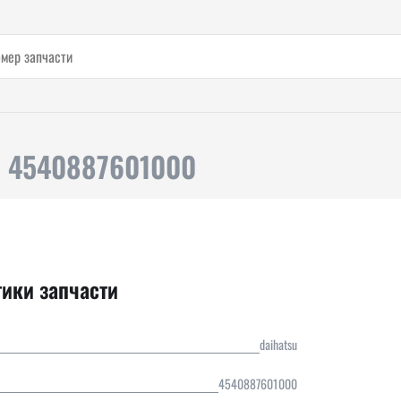
u 4540887601000
тики запчасти
daihatsu
4540887601000