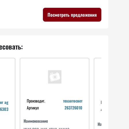
Посмотреть предложения
есовать:
Производит.
техавтосвет
er ag
Производит.
Артикул
263726010
06303
Артикул
Производит.
japko
Производит.
mdr
Артикул
52600
Артикул
mpa8600
Наименование
Наименование