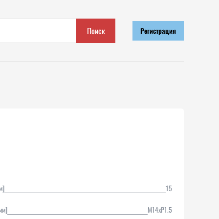
Поиск
Регистрация
м]
15
мм]
M14xP1.5