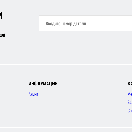
и
кой
ИНФОРМАЦИЯ
К
Акции
Мо
Ба
Сч