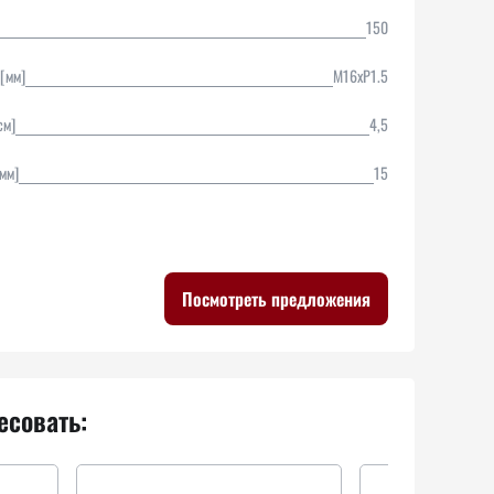
150
 [мм]
M16xP1.5
см]
4,5
мм]
15
Посмотреть предложения
есовать: