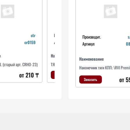
ctr
Производит.
ctr
Производит.
s
cr0159
Артикул
crho23
Артикул
0
е
Наименование
На
Наименование
/L (старый арт. CRHO-23)
ТЯГА РУЛЕВАЯ
Тя
Наконечник тяги КПП; \RVI Prem
от 210 ₸
от 4313 ₸
Заказать
от 5
Заказать