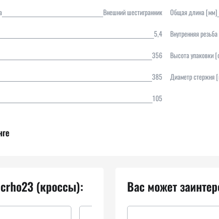
а
Внешний шестигранник
Общая длина [мм]
5,4
Внутренняя резьба
356
Высота упаковки [
385
Диаметр стержня [
105
нге
 crho23 (кроссы):
Вас может заинтер