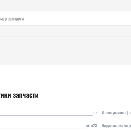
тики запчасти
ctr
Длина упаковки [с
crho23
Наружная резьба [