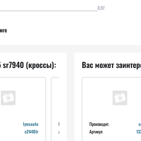
0,97
нге
 sr7940 (кроссы):
Вас может заинтер
lynxauto
Производит.
Производит.
febest
s
c2440lr
Артикул
Артикул
0422l200
13