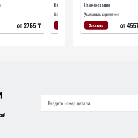
е
Наименование
Наименование
На
Осевой шарнир, рулевая тяга
Усилитель сцепления
Ос
от 2765 ₸
от 455
Заказать
Заказать
и
кой