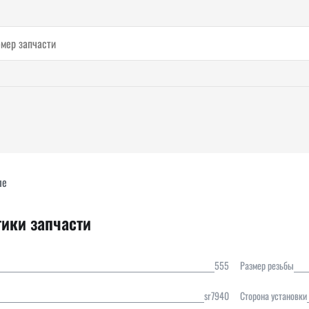
ле
тики запчасти
555
Размер резьбы
sr7940
Сторона установки