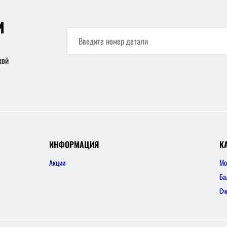
и
кой
ИНФОРМАЦИЯ
К
Акции
Мо
Ба
Сч