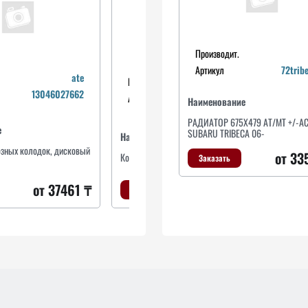
Производит.
Артикул
72trib
ate
Производит.
ate
13046027662
Артикул
13046080132
Наименование
РАДИАТОР 675X479 AT/MT +/-A
е
SUBARU TRIBECA 06-
Наименование
На
озных колодок, дисковый
от 33
Колодки торм.передн.
Ко
Заказать
от 30447 ₸
от 37461 ₸
Заказать