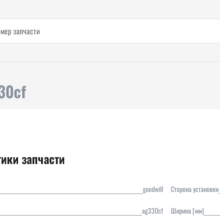
30cf
тики запчасти
goodwill
Сторона установки
ag330cf
Ширина [мм]