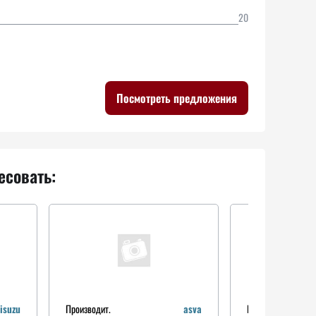
20
Посмотреть предложения
есовать:
isuzu
Производит.
asva
Производит.