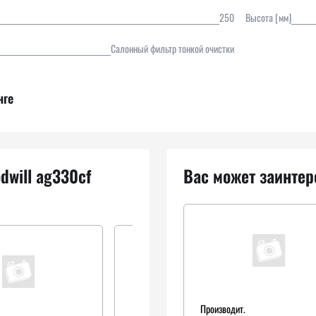
250
Высота [мм]
Салонный фильтр тонкой очистки
нге
dwill ag330cf
Вас может заинтер
Производит.