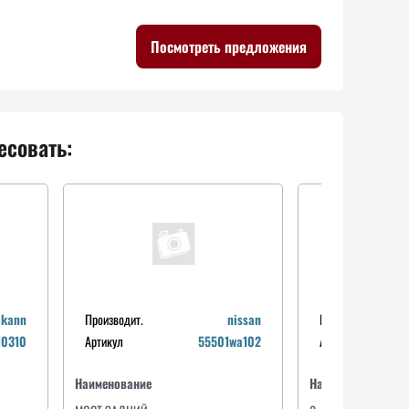
Посмотреть предложения
есовать:
Производит.
kann
Производит.
auger
nissan
Производит.
Производит.
auger
10310
Артикул
Артикул
51134
55501wa102
Артикул
Артикул
53921
именование
Наименование
Наименование
Наименование