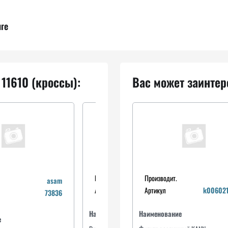
нге
 11610 (кроссы):
Вас может заинтер
Производит.
Производит.
auger
asam
Артикул
Артикул
52979
k00602
73836
Наименование
Наименование
На
е