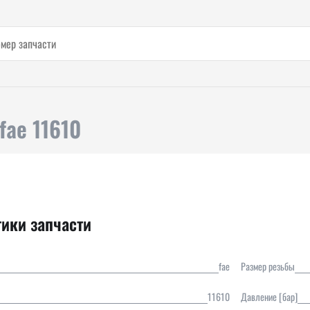
fae 11610
тики запчасти
fae
Размер резьбы
11610
Давление [бар]