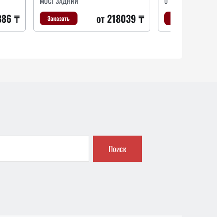
к реакт. штанги !(мпр)D85x152xd21
МОСТ ЗАДНИЙ
0
ремонтный комплект, рычаг подвески
нцы \MB.Volvo.DAF.Iveco
886 ₸
от 218039 ₸
Заказать
Заказать
от 13576 
от 10192 ₸
Заказать
Заказать
Поиск