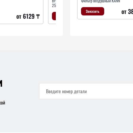
Втулка, Листовая рессора MERCEDES ?
Фильтр воздушный KANN
р/
25x?30x81
ко
от 3
Заказать
от 6129 ₸
от 5337 ₸
Заказать
и
кой