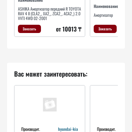
Наименование
ASHIKA Амортизатор передний R TOYOTA
RAV 4 II (CLA2_, XA2_, ZCA2_, ACA2_) 2.0
Амортизатор
VVTI 4WD 02-2001
от 10013 ₸
Заказать
Заказать
Вас может заинтересовать:
Производит.
hyundai-kia
Производит.
peug