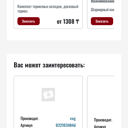
Наименование
Комплект тормозных колодок, дисковый
Шарнирный комплект, п
тормоз
о
от 1308 ₸
Заказать
Заказать
Вас может заинтересовать:
Производит.
vag
Производит.
Артикул
022103484d
Артикул